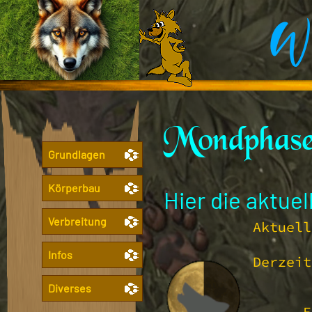
Wo
Mondphase
Grundlagen
Körperbau
Hier die aktue
Verbreitung
Aktuel
Infos
Derzei
Diverses
E