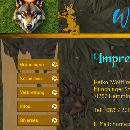
Wo
Impre
Grundlagen
Körperbau
Heiko "Wolffir
Münchinger Str
Verbreitung
71282 Hemmi
Infos
Tel.: 0179 / 20
Diverses
E-Mail: homep