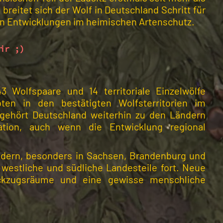
reitet sich der Wolf in Deutschland Schritt für
ten Entwicklungen im heimischen Artenschutz.
ir ;)
 Wolfspaare und 14 territoriale Einzelwölfe
n in den bestätigten Wolfsterritorien im
 gehört Deutschland weiterhin zu den Ländern
tion, auch wenn die Entwicklung regional
ndern, besonders in Sachsen, Brandenburg und
westliche und südliche Landesteile fort. Neue
Rückzugsräume und eine gewisse menschliche