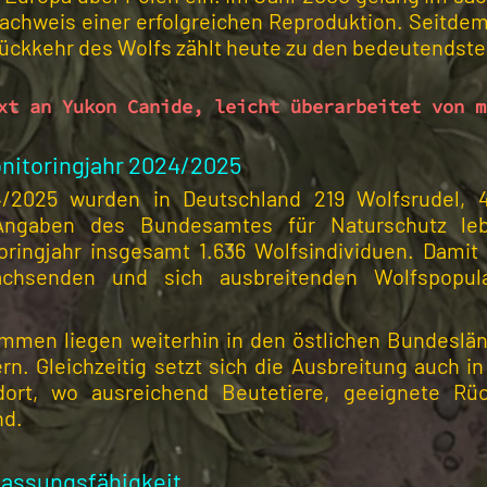
achweis einer erfolgreichen Reproduktion. Seitdem b
 Rückkehr des Wolfs zählt heute zu den bedeutends
xt an Yukon Canide, leicht überarbeitet von m
nitoringjahr 2024/2025
/2025 wurden in Deutschland 219 Wolfsrudel, 43
ngaben des Bundesamtes für Naturschutz lebte
ringjahr insgesamt 1.636 Wolfsindividuen. Damit
chsenden und sich ausbreitenden Wolfspopula
.
mmen liegen weiterhin in den östlichen Bundeslä
 Gleichzeitig setzt sich die Ausbreitung auch in 
 dort, wo ausreichend Beutetiere, geeignete 
nd.
assungsfähigkeit