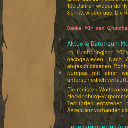
100 Jahren wieder der N
Schritt wieder aus. Die
Danke für den Grundte
Aktuelle Daten zum Mo
Im Monitoringjahr 2024
nachgewiesen. Nach A
abgeschlossenen Monito
Europas mit einer wa
unterschiedlich verläuft
Die meisten Wolfsvorko
Mecklenburg-Vorpommern.
Territorien entstehen
Akzeptanz vorhanden si
Lebensräume und Anp