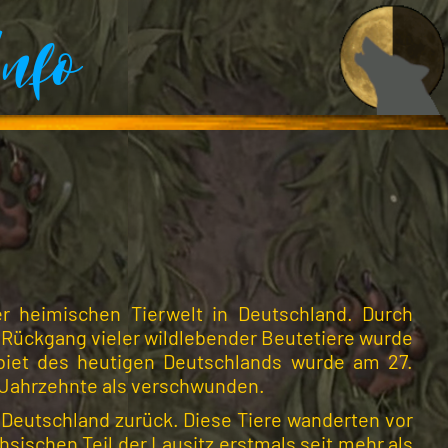
nfo
er heimischen Tierwelt in Deutschland. Durch
 Rückgang vieler wildlebender Beutetiere wurde
ebiet des heutigen Deutschlands wurde am 27.
le Jahrzehnte als verschwunden.
Deutschland zurück. Diese Tiere wanderten vor
sischen Teil der Lausitz erstmals seit mehr als