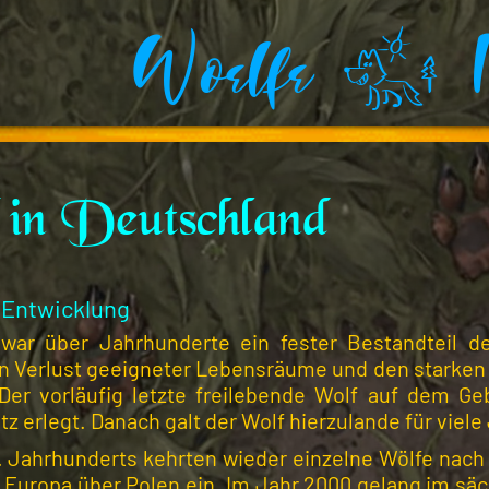
Woelfe . I
in Deutschland
 Entwicklung
 war über Jahrhunderte ein fester Bestandteil d
en Verlust geeigneter Lebensräume und den starken
 Der vorläufig letzte freilebende Wolf auf dem G
itz erlegt. Danach galt der Wolf hierzulande für vie
 Jahrhunderts kehrten wieder einzelne Wölfe nach 
 Europa über Polen ein. Im Jahr 2000 gelang im säch