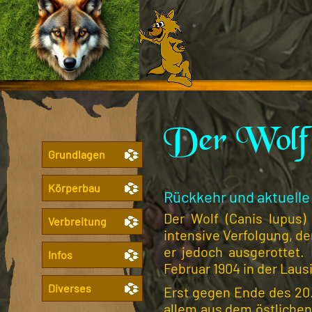
Der Wolf 
Grundlagen
Körperbau
Rückkehr und aktuelle
Der Wolf (Canis lupus)
Verbreitung
intensive Verfolgung, d
er jedoch ausgerottet.
Infos
Februar 1904 in der Laus
Diverses
Erst gegen Ende des 20.
allem aus dem östlichen