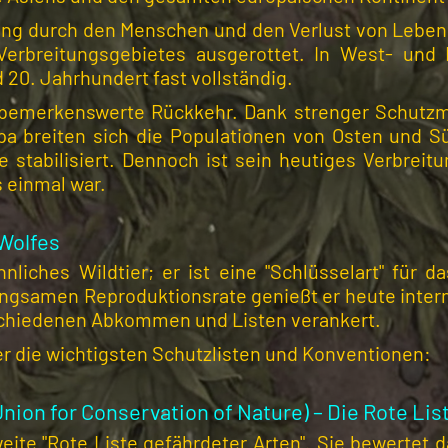
ung durch den Menschen und den Verlust von Lebens
Verbreitungsgebietes ausgerottet. In West- und
 20. Jahrhundert fast vollständig.
 bemerkenswerte Rückkehr. Dank strenger Schutzma
opa breiten sich die Populationen von Osten und 
 stabilisiert. Dennoch ist sein heutiges Verbreit
 einmal war.
Wolfes
nliches Wildtier; er ist eine "Schlüsselart" für 
angsamen Reproduktionsrate genießt er heute intern
rschiedenen Abkommen und Listen verankert.
ber die wichtigsten Schutzlisten und Konventionen:
Union for Conservation of Nature) – Die Rote Lis
weite "Rote Liste gefährdeter Arten". Sie bewertet 