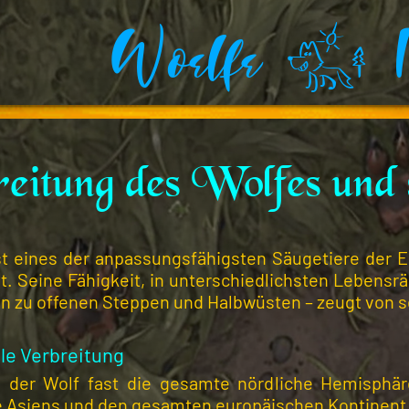
Woelfe . I
itung des Wolfes und s
ist eines der anpassungsfähigsten Säugetiere der E
. Seine Fähigkeit, in unterschiedlichsten Lebensrä
in zu offenen Steppen und Halbwüsten – zeugt von s
lle Verbreitung
e der Wolf fast die gesamte nördliche Hemisphäre
e Asiens und den gesamten europäischen Kontinent b