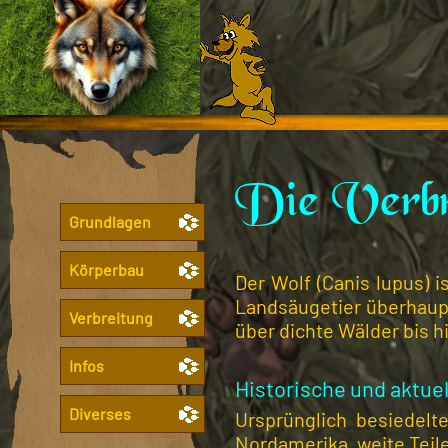
Die Verbre
Grundlagen
Körperbau
Der Wolf (Canis lupus) 
Landsäugetier überhaupt
Verbreitung
über dichte Wälder bis h
Infos
Historische und aktue
Diverses
Ursprünglich besiedelt
Nordamerika, weite Teil