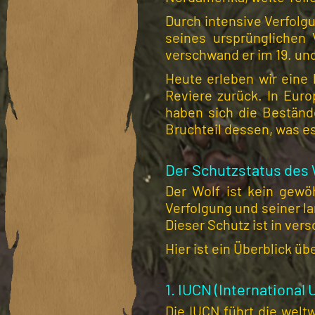
Durch intensive Verfolg
seines ursprünglichen 
verschwand er im 19. und
Heute erleben wir eine
Reviere zurück. In Eur
haben sich die Bestände
Bruchteil dessen, was es
Der Schutzstatus des 
Der Wolf ist kein gewöh
Verfolgung und seiner l
Dieser Schutz ist in ve
Hier ist ein Überblick ü
1. IUCN (International 
Die IUCN führt die welt