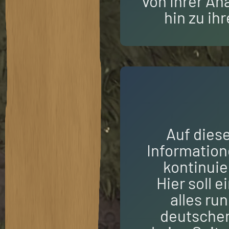
von ihrer An
hin zu ih
Auf dies
Information
kontinuier
Hier soll 
alles ru
deutschen