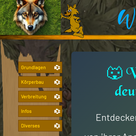
Wo
Grundlagen
🐺 W
Körperbau
deu
Verbreitung
Infos
Entdecken
Diverses